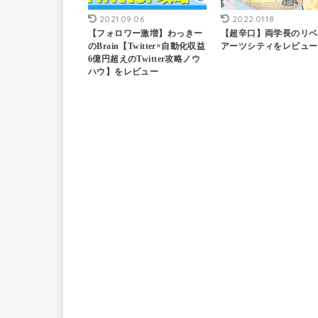
2021.09.06
2022.01.18
【フォロワー激増】わっきー
【超辛口】両学長のリベ
のBrain【Twitter×自動化収益
アーツシティをレビュー
6億円超えのTwitter攻略ノウ
ハウ】をレビュー