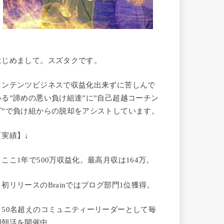
はじめまして。スズタクです。
コンテンツビジネスで収益化出来ずに苦しんで
いる”諦めの悪い負け組達”に”自己超越コーチン
グ”で負け組からの脱却をアシストしています。
【実績】↓
・ここ1年で500万収益化。最高月収は164万。
・初リリースのBrainではブログ部門1位獲得。
・50名超えのコミュニティーリーダーとして毎
朝朝活を開催中。