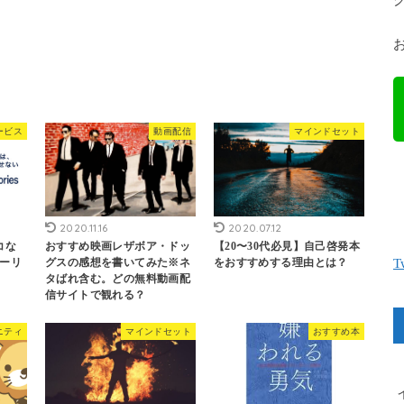
ービス
動画配信
マインドセット
2020.11.16
2020.07.12
コな
おすすめ映画レザボア・ドッ
【20〜30代必見】自己啓発本
T
ーリ
グスの感想を書いてみた※ネ
をおすすめする理由とは？
タばれ含む。どの無料動画配
信サイトで観れる？
ニティ
マインドセット
おすすめ本