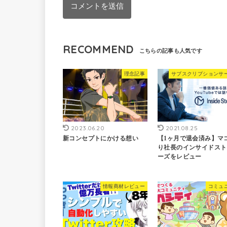
RECOMMEND
理念記事
サブスクリプションサ
2023.06.20
2021.08.25
新コンセプトにかける想い
【1ヶ月で退会済み】マ
り社長のインサイドスト
ーズをレビュー
情報商材レビュー
コミュ