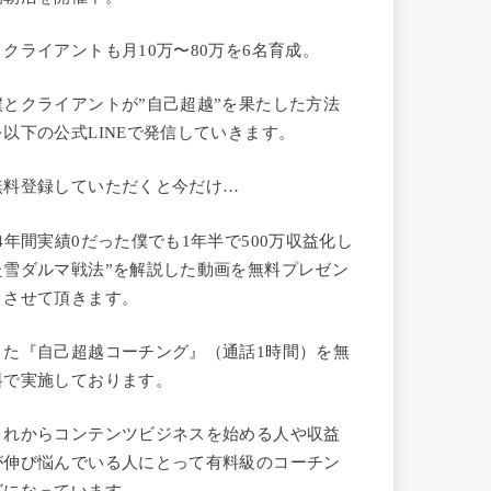
・クライアントも月10万〜80万を6名育成。
僕とクライアントが”自己超越”を果たした方法
を以下の公式LINEで発信していきます。
無料登録していただくと今だけ…
“4年間実績0だった僕でも1年半で500万収益化し
た雪ダルマ戦法”を解説した動画を無料プレゼン
トさせて頂きます。
また『自己超越コーチング』（通話1時間）を無
料で実施しております。
これからコンテンツビジネスを始める人や収益
が伸び悩んでいる人にとって有料級のコーチン
グになっています。