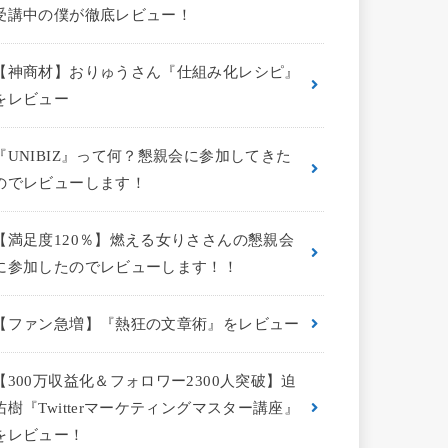
受講中の僕が徹底レビュー！
【神商材】おりゅうさん『仕組み化レシピ』
をレビュー
『UNIBIZ』って何？懇親会に参加してきた
のでレビューします！
【満足度120％】燃える女りささんの懇親会
に参加したのでレビューします！！
【ファン急増】『熱狂の文章術』をレビュー
【300万収益化＆フォロワー2300人突破】迫
佑樹『Twitterマーケティングマスター講座』
をレビュー！