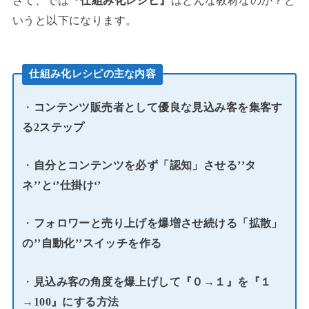
さて、では
『仕組み化レシピ』
はどんな教材なのか？と
いうと以下になります。
仕組み化レシピの主な内容
・
コンテンツ販売者として優良な見込み客を集客す
る2ステップ
・
自分とコンテンツを必ず「認知」させる’’タ
ネ’’と‘’仕掛け‘’
・
フォロワーと売り上げを爆増させ続ける「拡散」
の’’自動化’’スイッチを作る
・
見込み客の角度を爆上げして『０→１』を『１
→100』にする方法