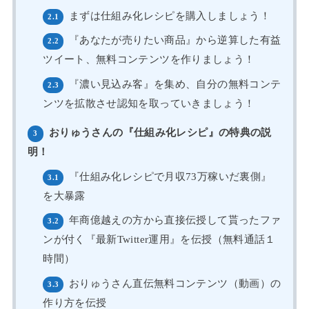
まずは仕組み化レシピを購入しましょう！
2.1
『あなたが売りたい商品』から逆算した有益
2.2
ツイート、無料コンテンツを作りましょう！
『濃い見込み客』を集め、自分の無料コンテ
2.3
ンツを拡散させ認知を取っていきましょう！
おりゅうさんの『仕組み化レシピ』の特典の説
3
明！
『仕組み化レシピで月収73万稼いだ裏側』
3.1
を大暴露
年商億越えの方から直接伝授して貰ったファ
3.2
ンが付く『最新Twitter運用』を伝授（無料通話１
時間）
おりゅうさん直伝無料コンテンツ（動画）の
3.3
作り方を伝授