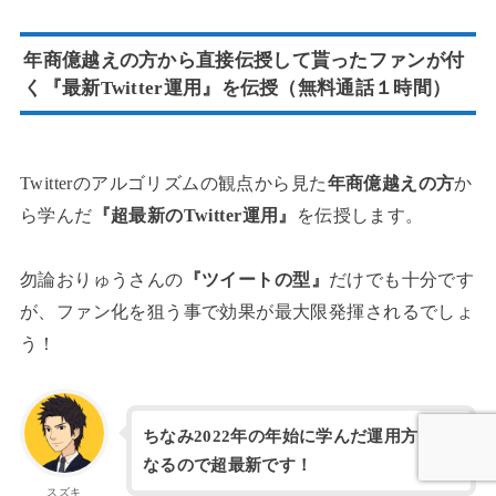
年商億越えの方から直接伝授して貰ったファンが付
く『最新Twitter運用』を伝授（無料通話１時間）
Twitterのアルゴリズムの観点から見た
年商億越えの方
か
ら学んだ
『超最新のTwitter運用』
を伝授します。
勿論おりゅうさんの
『ツイートの型』
だけでも十分です
が、ファン化を狙う事で効果が最大限発揮されるでしょ
う！
ちなみ2022年の年始に学んだ運用方法に
なるので超最新です！
スズキ