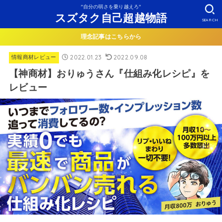
”自分の弱さを乗り越えろ”
スズタク自己超越物語
SEARCH
理念記事はこちらから
2022.01.23
2022.09.08
情報商材レビュー
【神商材】おりゅうさん『仕組み化レシピ』を
レビュー