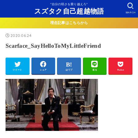
”自分の弱さを乗り越えろ”
スズタク自己超越物語
SEARCH
理念記事はこちらから
2020.06.24
Scarface_SayHelloToMyLittleFriend
ツイート
シェア
はてブ
送る
Pocket