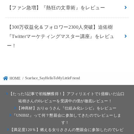
【ファン急増】『熱狂の文章術』をレビュー
【300万収益化＆フォロワー2300人突破】迫佑樹
『Twitterマーケティングマスター講座』をレビュ
ー！
Scarface_SayHelloToMyLittleFriend
HOME
【たった5記事で初報酬獲得！】アフィリエイトで1億稼いだ山口
祐樹さんの0レビューを受講中の僕が徹底レビュー！
【神商材】おりゅうさん『仕組み化レシピ』をレビュー
『UNIBIZ』って何？懇親会に参加してきたのでレビューしま
す！
【満足度120％】燃える女りささんの懇親会に参加したのでレビ