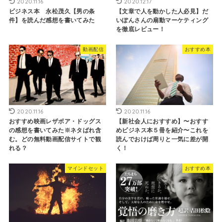
2020.11.16
2020.12.17
ビジネス本 永松茂久【男の条
【文章で人を動かした人必見】だ
件】を読んだ感想を書いてみた
いぽんさんの扇動マーケティング
を徹底レビュー！
動画配信
おすすめ本
2020.11.16
2020.11.16
おすすめ映画レザボア・ドッグス
【新社会人におすすめ】〜おすす
の感想を書いてみた※ネタばれ含
めビジネス本５冊を紹介〜これを
む。どの無料動画配信サイトで観
読んでおけば周りと一気に差が開
れる？
く！
マインドセット
おすすめ本