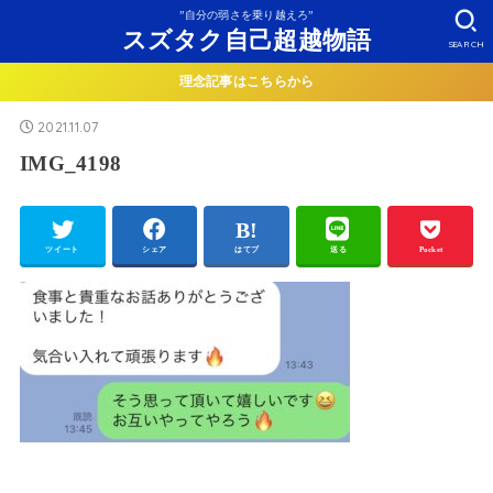
”自分の弱さを乗り越えろ”
スズタク自己超越物語
SEARCH
理念記事はこちらから
2021.11.07
IMG_4198
ツイート
シェア
はてブ
送る
Pocket