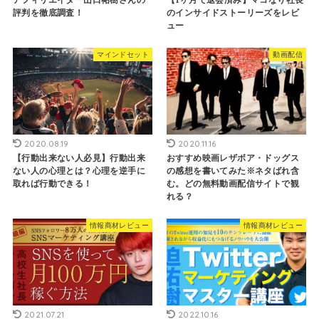
アフィリエイター山口祐樹さんの
【1ヶ月で退会済み】マコなり社長
評判を徹底調査！
のインサイドストーリーズをレビ
ュー
マインドセット
動画配信
2020.08.19
2020.11.16
【行動出来ない人必見】行動出来
おすすめ映画レザボア・ドッグス
ない人の心理とは？心理を逆手に
の感想を書いてみた※ネタばれ含
取れば行動できる！
む。どの無料動画配信サイトで観
れる？
情報商材レビュー
情報商材レビュー
2021.07.21
2022.10.16