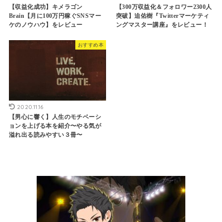
【収益化成功】キメラゴン
【300万収益化＆フォロワー2300人
Brain【月に100万円稼ぐSNSマー
突破】迫佑樹『Twitterマーケティ
ケのノウハウ】をレビュー
ングマスター講座』をレビュー！
おすすめ本
2020.11.16
【男心に響く】人生のモチベーシ
ョンを上げる本を紹介〜やる気が
溢れ出る読みやすい３冊〜