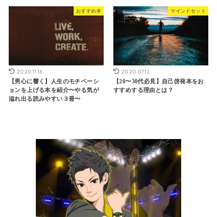
おすすめ本
マインドセット
2020.11.16
2020.07.12
【男心に響く】人生のモチベーシ
【20〜30代必見】自己啓発本をお
ョンを上げる本を紹介〜やる気が
すすめする理由とは？
溢れ出る読みやすい３冊〜