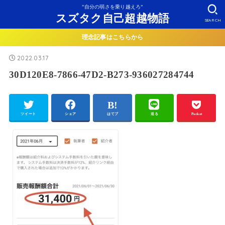
”自分の弱さを乗り越えろ”
スズタク自己超越物語
SEARCH
理念記事はこちらから
2022.03.17
30D120E8-7866-47D2-B273-936027284744
ツイート
シェア
はてブ
送る
Pocket