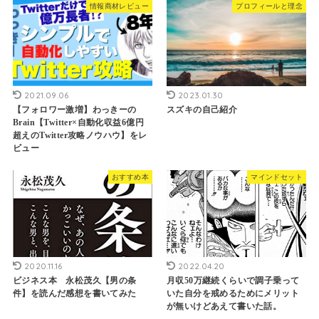
情報商材レビュー
プロフィールと理念
2021.09.06
2023.01.30
【フォロワー激増】わっきーの
スズキの自己紹介
Brain【Twitter×自動化収益6億円
超えのTwitter攻略ノウハウ】をレ
ビュー
おすすめ本
マインドセット
2020.11.16
2022.04.20
ビジネス本 永松茂久【男の条
月収50万継続くらいで調子乗って
件】を読んだ感想を書いてみた
いた自分を戒めるためにメリット
が無いけどあえて書いた話。