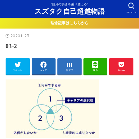
”自分の弱さを乗り越えろ”
スズタク自己超越物語
SEARCH
理念記事はこちらから
2020.11.23
03-2
ツイート
シェア
はてブ
送る
Pocket