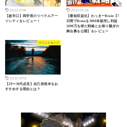
2022.01.18
2021.09.06
【超辛口】両学長のリベラルアー
【最短収益化】わっきーBrain【7
ツシティをレビュー！
日間でBrainを3000本販売し利益
1800万を得た戦略とお祭り騒ぎの
舞台裏を公開】をレビュー
マインドセット
2020.07.12
【20〜30代必見】自己啓発本をお
すすめする理由とは？