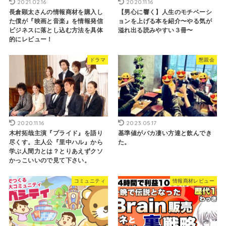
2021.02.16
2020.11.16
長倉顕太さんの情報商材を購入し
【男心に響く】人生のモチベーシ
た僕が『映画と音楽』を情報発信
ョンを上げる本を紹介〜やる気が
ビジネスに落とし込む方法を具体
溢れ出る読みやすい３冊〜
的にレビュー！
ドラマ
懇親会
2020.11.16
2023.05.17
木村拓哉主演『プライド』を語り
基準値がバカ凄い方達と飲んでき
尽くす。主人公『里中ハル』から
た。
学ぶ人間力とは？とりあえずクソ
かっこいいので見て下さい。
コミュニティ
情報商材レビュー