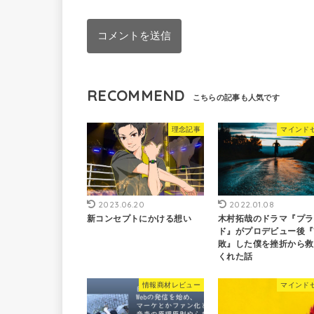
RECOMMEND
理念記事
マインド
2023.06.20
2022.01.08
新コンセプトにかける想い
木村拓哉のドラマ『プラ
ド』がプロデビュー後『
敗』した僕を挫折から救
くれた話
情報商材レビュー
マインド