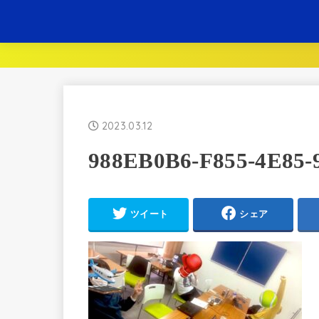
2023.03.12
988EB0B6-F855-4E85
ツイート
シェア