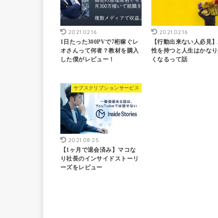
2021.02.16
2021.02.16
1日たった300PVで7桁稼ぐレ
【行動出来ない人必見】
オさんって何者？教材を購入
性を持つと人生はかなり
した僕がレビュー！
くなるって話
サブスクリプションサービス
2021.08.25
【1ヶ月で退会済み】マコな
り社長のインサイドストーリ
ーズをレビュー