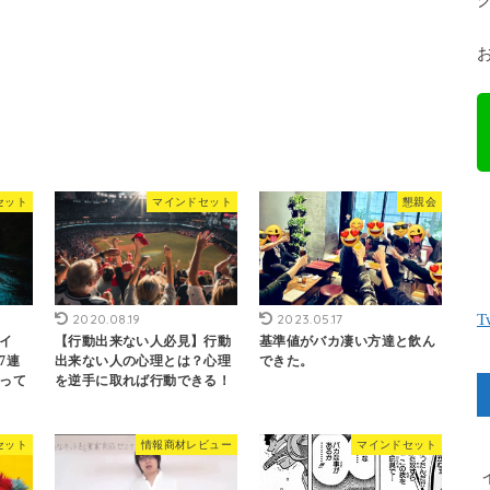
セット
マインドセット
懇親会
T
2020.08.19
2023.05.17
イ
【行動出来ない人必見】行動
基準値がバカ凄い方達と飲ん
7連
出来ない人の心理とは？心理
できた。
って
を逆手に取れば行動できる！
セット
情報商材レビュー
マインドセット