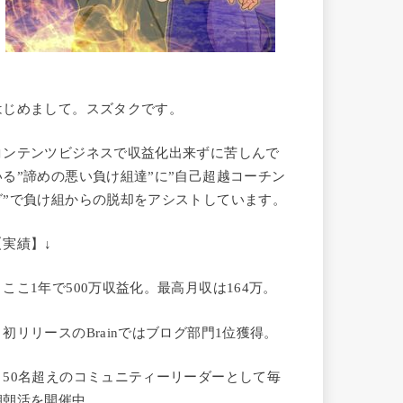
はじめまして。スズタクです。
コンテンツビジネスで収益化出来ずに苦しんで
いる”諦めの悪い負け組達”に”自己超越コーチン
グ”で負け組からの脱却をアシストしています。
【実績】↓
・ここ1年で500万収益化。最高月収は164万。
・初リリースのBrainではブログ部門1位獲得。
・50名超えのコミュニティーリーダーとして毎
朝朝活を開催中。