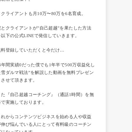
・クライアントも月10万〜80万を6名育成。
僕とクライアントが”自己超越”を果たした方法
を以下の公式LINEで発信していきます。
無料登録していただくと今だけ…
“4年間実績0だった僕でも1年半で500万収益化し
た雪ダルマ戦法”を解説した動画を無料プレゼン
トさせて頂きます。
また『自己超越コーチング』（通話1時間）を無
料で実施しております。
これからコンテンツビジネスを始める人や収益
が伸び悩んでいる人にとって有料級のコーチン
グになっています。