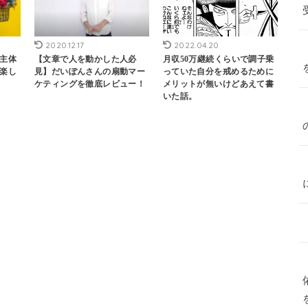
2020.12.17
2022.04.20
主体
【文章で人を動かした人必
月収50万継続くらいで調子乗
楽し
見】だいぽんさんの扇動マー
っていた自分を戒めるために
ケティングを徹底レビュー！
メリットが無いけどあえて書
いた話。