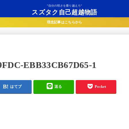
”自分の弱さを乗り越えろ”
スズタク自己超越物語
理念記事はこちらから
-9FDC-EBB33CB67D65-1
はてブ
送る
Pocket