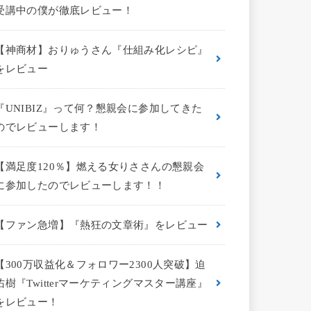
受講中の僕が徹底レビュー！
【神商材】おりゅうさん『仕組み化レシピ』
をレビュー
『UNIBIZ』って何？懇親会に参加してきた
のでレビューします！
【満足度120％】燃える女りささんの懇親会
に参加したのでレビューします！！
【ファン急増】『熱狂の文章術』をレビュー
【300万収益化＆フォロワー2300人突破】迫
佑樹『Twitterマーケティングマスター講座』
をレビュー！