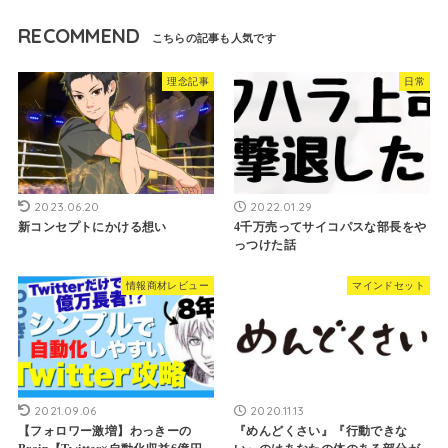
RECOMMEND
理念記事
日常
2023.06.20
2022.01.29
新コンセプトにかける想い
4千万売ってサイコパスな部長をや
っつけた話
情報商材レビュー
マインドセット
2021.09.06
2020.11.13
【フォロワー激増】わっきーの
『めんどくさい』『行動できな