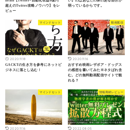
Brain【Twitter×自動化収益6億円
い』のはあなたの体のある部分が
超えのTwitter攻略ノウハウ】をレ
弱っているからです。
ビュー
マインドセット
動画配信
2020.11.18
2020.11.16
GACKTの生き方を参考にネットビ
おすすめ映画レザボア・ドッグス
ジネスに落とし込む！
の感想を書いてみた※ネタばれ含
む。どの無料動画配信サイトで観
れる？
マインドセット
情報商材レビュー
2020.11.16
2022.08.05