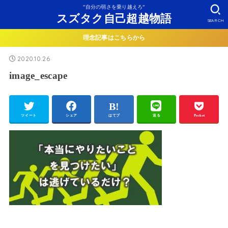
”自分の弱さを乗り越えろ”
スズタク自己超越物語
SEARCH
理念記事はこちらから
2020.10.26
image_escape
ツイート
シェア
はてブ
送る
Pocket