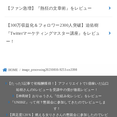
【ファン急増】『熱狂の文章術』をレビュー
【300万収益化＆フォロワー2300人突破】迫佑樹
『Twitterマーケティングマスター講座』をレビュ
ー！
image_processing20210810-9253-ox3398
HOME
【たった5記事で初報酬獲得！】アフィリエイトで1億稼いだ山口
祐樹さんの0レビューを受講中の僕が徹底レビュー！
【神商材】おりゅうさん『仕組み化レシピ』をレビュー
『UNIBIZ』って何？懇親会に参加してきたのでレビューしま
す！
【満足度120％】燃える女りささんの懇親会に参加したのでレビ