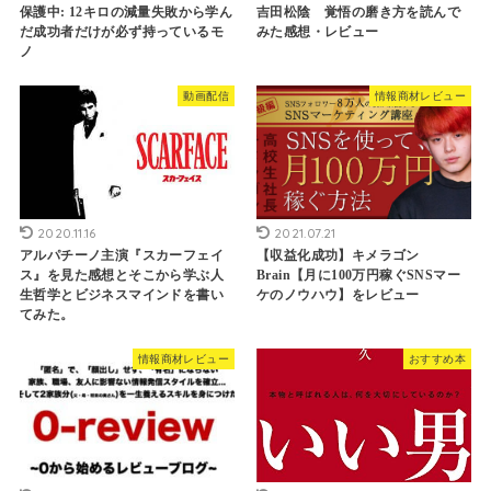
保護中: 12キロの減量失敗から学ん
吉田松陰 覚悟の磨き方を読んで
だ成功者だけが必ず持っているモ
みた感想・レビュー
ノ
動画配信
情報商材レビュー
2020.11.16
2021.07.21
アルパチーノ主演『スカーフェイ
【収益化成功】キメラゴン
ス』を見た感想とそこから学ぶ人
Brain【月に100万円稼ぐSNSマー
生哲学とビジネスマインドを書い
ケのノウハウ】をレビュー
てみた。
情報商材レビュー
おすすめ本