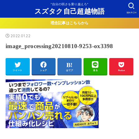
”自分の弱さを乗り越えろ”
スズタク自己超越物語
SEARCH
理念記事はこちらから
2022.01.22
image_processing20210810-9253-ox3398
ツイート
シェア
はてブ
送る
Pocket