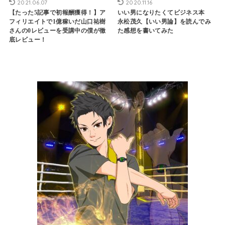
2021.06.07
2020.11.16
【たった5記事で初報酬獲得！】ア
いい男になりたくてビジネス本
フィリエイトで1億稼いだ山口祐樹
永松茂久【いい男論】を読んでみ
さんの0レビューを受講中の僕が徹
た感想を書いてみた
底レビュー！