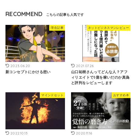
RECOMMEND
理念記事
ネットビジネスマンレビュー
2023.06.20
2021.07.26
新コンセプトにかける想い
山口祐樹さんってどんな人？アフ
ィリエイトで1億を稼いだのか真偽
と評判をレビューします
マインドセット
おすすめ本
2022.10.13
2020.11.16