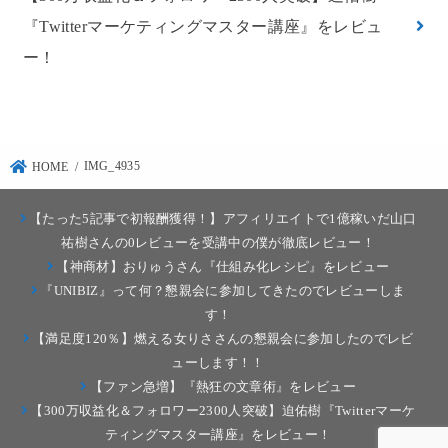
『Twitterマーケティングマスター講座』をレビュ
ー！
IMG_4935
HOME
【たった5記事で初報酬獲得！】アフィリエイトで1億稼いだ山口
祐樹さんの0レビューを受講中の僕が徹底レビュー！
【神商材】おりゅうさん『仕組み化レシピ』をレビュー
『UNIBIZ』って何？懇親会に参加してきたのでレビューしま
す！
【満足度120％】燃える女りささんの懇親会に参加したのでレビ
ューします！！
【ファン急増】『熱狂の文章術』をレビュー
【300万収益化＆フォロワー2300人突破】迫佑樹『Twitterマーケ
ティングマスター講座』をレビュー！