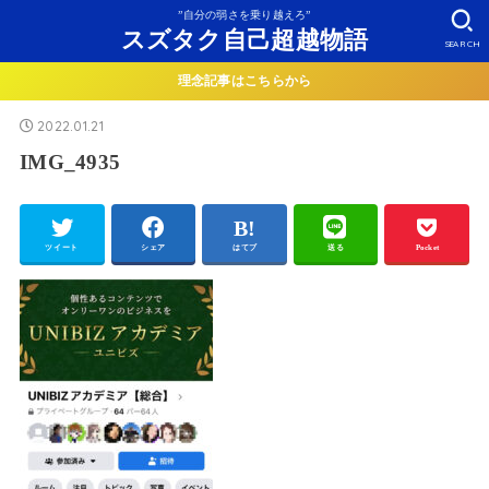
”自分の弱さを乗り越えろ”
スズタク自己超越物語
SEARCH
理念記事はこちらから
2022.01.21
IMG_4935
ツイート
シェア
はてブ
送る
Pocket