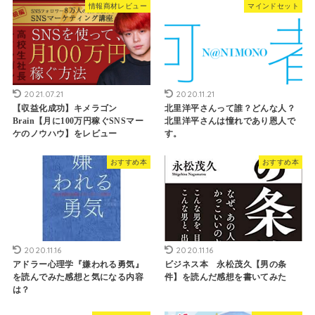
情報商材レビュー
マインドセット
2021.07.21
2020.11.21
【収益化成功】キメラゴン
北里洋平さんって誰？どんな人？
Brain【月に100万円稼ぐSNSマー
北里洋平さんは憧れであり恩人で
ケのノウハウ】をレビュー
す。
おすすめ本
おすすめ本
2020.11.16
2020.11.16
アドラー心理学『嫌われる勇気』
ビジネス本 永松茂久【男の条
を読んでみた感想と気になる内容
件】を読んだ感想を書いてみた
は？