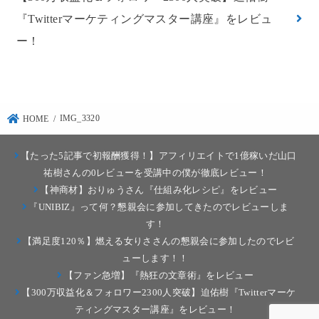
『Twitterマーケティングマスター講座』をレビュ
ー！
IMG_3320
HOME
【たった5記事で初報酬獲得！】アフィリエイトで1億稼いだ山口
祐樹さんの0レビューを受講中の僕が徹底レビュー！
【神商材】おりゅうさん『仕組み化レシピ』をレビュー
『UNIBIZ』って何？懇親会に参加してきたのでレビューしま
す！
【満足度120％】燃える女りささんの懇親会に参加したのでレビ
ューします！！
【ファン急増】『熱狂の文章術』をレビュー
【300万収益化＆フォロワー2300人突破】迫佑樹『Twitterマーケ
ティングマスター講座』をレビュー！