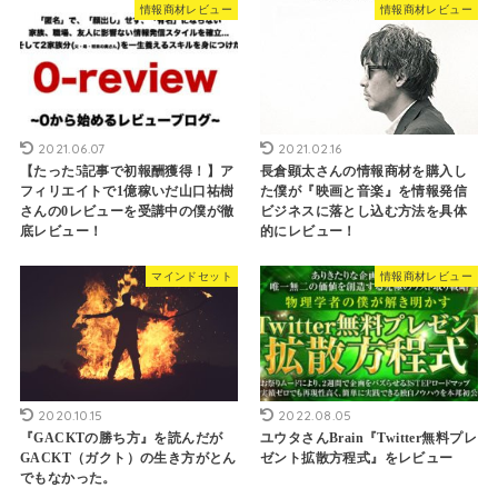
情報商材レビュー
情報商材レビュー
2021.06.07
2021.02.16
【たった5記事で初報酬獲得！】ア
長倉顕太さんの情報商材を購入し
フィリエイトで1億稼いだ山口祐樹
た僕が『映画と音楽』を情報発信
さんの0レビューを受講中の僕が徹
ビジネスに落とし込む方法を具体
底レビュー！
的にレビュー！
マインドセット
情報商材レビュー
2020.10.15
2022.08.05
『GACKTの勝ち方』を読んだが
ユウタさんBrain『Twitter無料プレ
GACKT（ガクト）の生き方がとん
ゼント拡散方程式』をレビュー
でもなかった。