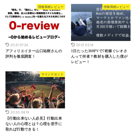
情報商材レビュー
情報商材レビュー
2021.07.26
2021.02.16
アフィリエイター山口祐樹さんの
1日たった300PVで7桁稼ぐレオさ
評判を徹底調査！
んって何者？教材を購入した僕が
レビュー！
マインドセット
2020.08.19
【行動出来ない人必見】行動出来
ない人の心理とは？心理を逆手に
取れば行動できる！