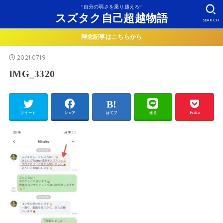
”自分の弱さを乗り越えろ”
スズタク自己超越物語
SEARCH
理念記事はこちらから
2021.07.19
IMG_3320
ツイート
シェア
はてブ
送る
Pocket