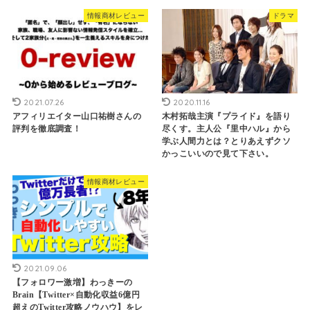
情報商材レビュー
ドラマ
2021.07.26
2020.11.16
アフィリエイター山口祐樹さんの
木村拓哉主演『プライド』を語り
評判を徹底調査！
尽くす。主人公『里中ハル』から
学ぶ人間力とは？とりあえずクソ
かっこいいので見て下さい。
情報商材レビュー
2021.09.06
【フォロワー激増】わっきーの
Brain【Twitter×自動化収益6億円
超えのTwitter攻略ノウハウ】をレ