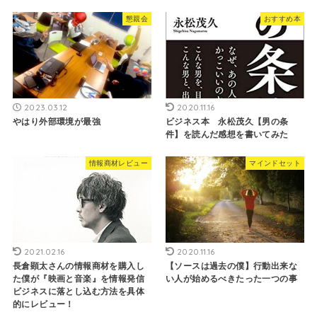
懇親会
おすすめ本
2023.03.12
2020.11.16
やはり外部環境が最強
ビジネス本 永松茂久【男の条
件】を読んだ感想を書いてみた
情報商材レビュー
マインドセット
2021.02.16
2020.11.16
長倉顕太さんの情報商材を購入し
【ソースは過去の僕】行動出来な
た僕が『映画と音楽』を情報発信
い人が始めるべきたった一つの事
ビジネスに落とし込む方法を具体
的にレビュー！