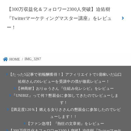
【300万収益化＆フォロワー2300人突破】迫佑樹
『Twitterマーケティングマスター講座』をレビュ
ー！
IMG_3297
HOME
【たった5記事で初報酬獲得！】アフィリエイトで1億稼いだ山口
祐樹さんの0レビューを受講中の僕が徹底レビュー！
【神商材】おりゅうさん『仕組み化レシピ』をレビュー
『UNIBIZ』って何？懇親会に参加してきたのでレビューしま
す！
【満足度120％】燃える女りささんの懇親会に参加したのでレビ
ューします！！
【ファン急増】『熱狂の文章術』をレビュー
【300万収益化＆フォロワー2300人突破】迫佑樹『Twitterマーケ