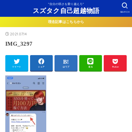
”自分の弱さを乗り越えろ”
スズタク自己超越物語
SEARCH
理念記事はこちらから
2021.07.14
IMG_3297
ツイート
シェア
はてブ
送る
Pocket