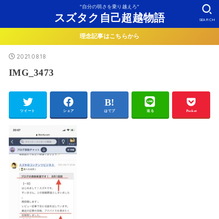
”自分の弱さを乗り越えろ”
スズタク自己超越物語
SEARCH
理念記事はこちらから
2021.08.18
IMG_3473
ツイート
シェア
はてブ
送る
Pocket