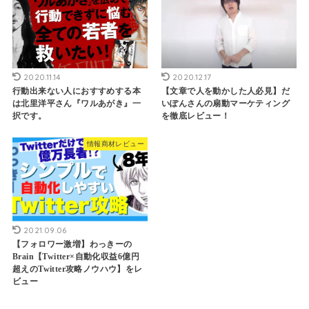
2020.11.14
2020.12.17
行動出来ない人におすすめする本
【文章で人を動かした人必見】だ
は北里洋平さん『ワルあがき』一
いぽんさんの扇動マーケティング
択です。
を徹底レビュー！
情報商材レビュー
2021.09.06
【フォロワー激増】わっきーの
Brain【Twitter×自動化収益6億円
超えのTwitter攻略ノウハウ】をレ
ビュー