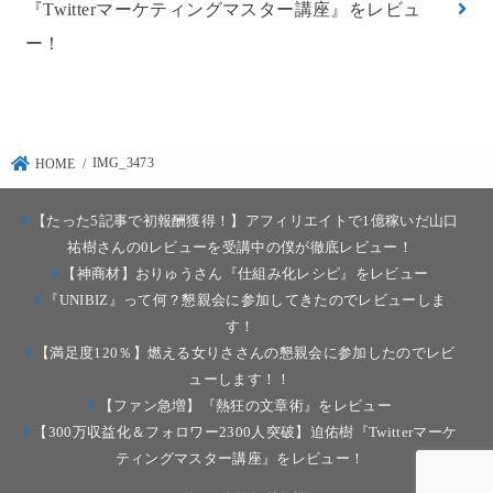
『Twitterマーケティングマスター講座』をレビュ
ー！
IMG_3473
HOME
【たった5記事で初報酬獲得！】アフィリエイトで1億稼いだ山口
祐樹さんの0レビューを受講中の僕が徹底レビュー！
【神商材】おりゅうさん『仕組み化レシピ』をレビュー
『UNIBIZ』って何？懇親会に参加してきたのでレビューしま
す！
【満足度120％】燃える女りささんの懇親会に参加したのでレビ
ューします！！
【ファン急増】『熱狂の文章術』をレビュー
【300万収益化＆フォロワー2300人突破】迫佑樹『Twitterマーケ
ティングマスター講座』をレビュー！