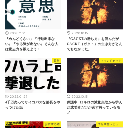
2020.11.21
2020.10.15
『めんどくさい』『行動出来な
『GACKTの勝ち方』を読んだが
い』『やる気が出ない』そんな人
GACKT（ガクト）の生き方がとん
は意志力を鍛えよう！
でもなかった。
日常
マインドセット
2022.01.29
2022.10.13
4千万売ってサイコパスな部長をや
保護中: 12キロの減量失敗から学ん
っつけた話
だ成功者だけが必ず持っているモ
ノ
おすすめ本
情報商材レビュー