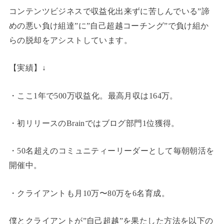
コンテンツビジネスで収益化出来ずに苦しんでいる”諦
めの悪い負け組達”に”自己超越コーチング”で負け組か
らの脱却をアシストしています。
【実績】↓
・ここ1年で500万収益化。最高月収は164万。
・初リリースのBrainではブログ部門1位獲得。
・50名超えのコミュニティーリーダーとして毎朝朝活を
開催中。
・クライアントも月10万〜80万を6名育成。
僕とクライアントが”自己超越”を果たした方法を以下の